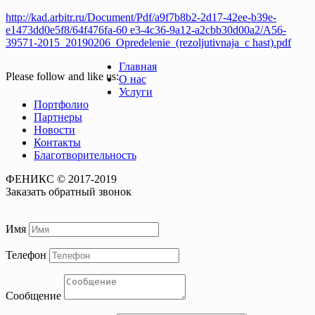
http://kad.arbitr.ru/Document/Pdf/a9f7b8b2-2d17-42ee-b39e-
e1473dd0e5f8/64f476fa-60 e3-4c36-9a12-a2cbb30d00a2/A56-
39571-2015_20190206_Opredelenie_(rezoljutivnaja_c hast).pdf
Главная
Please follow and like us:
О нас
Услуги
Портфолио
Партнеры
Новости
Контакты
Благотворительность
ФЕНИКС © 2017-2019
Заказать обратный звонок
Имя
Телефон
Сообщение