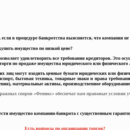
если в процедуре банкротства выясняется, что компания не 
купить имущество по низкой цене?
зволяет удовлетворить все требования кредиторов. Это осущ
торги по продаже имущества юридического или физического 
их лиц могут входить ценные бумаги юридических или физич
нспорт, бытовая техника, товарные знаки и права требован
чения), материальные активы, производственное оборудование 
жных споров «Феникс» обеспечат вам правовые условия уча
рести имущество компании-банкрота с существенным гарант
Есть вопросы по организации торгов?